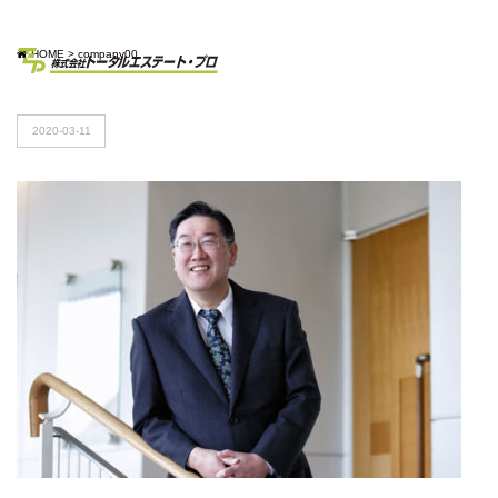
HOME
>
company00
2020-03-11