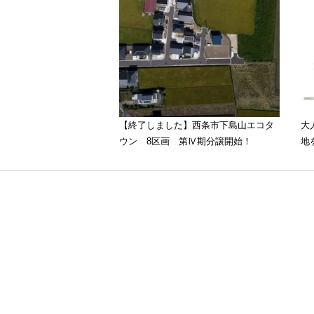
【終了しました】西条市下島山エコタ
大
ウン 8区画 第Ⅳ期分譲開始！
地