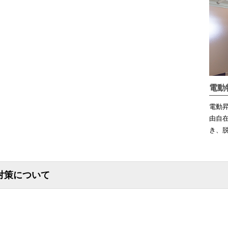
電動
電動
由自
き、
対策について
。