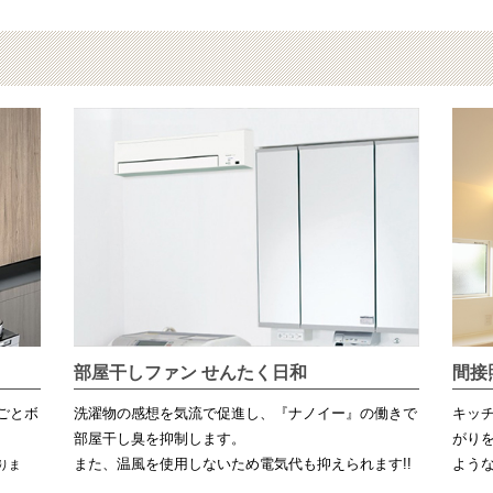
部屋干しファン せんたく日和
間接
ごとボ
洗濯物の感想を気流で促進し、『ナノイー』の働きで
キッ
部屋干し臭を抑制します。
がり
また、温風を使用しないため電気代も抑えられます!!
よう
りま