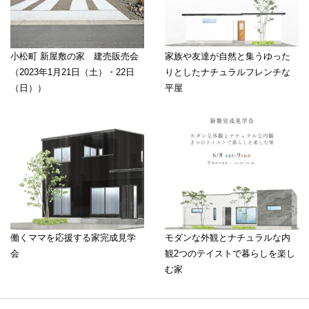
小松町 新屋敷の家 建売販売会
家族や友達が自然と集うゆった
（2023年1月21日（土）・22日
りとしたナチュラルフレンチな
（日））
平屋
働くママを応援する家完成見学
モダンな外観とナチュラルな内
会
観2つのテイストで暮らしを楽し
む家