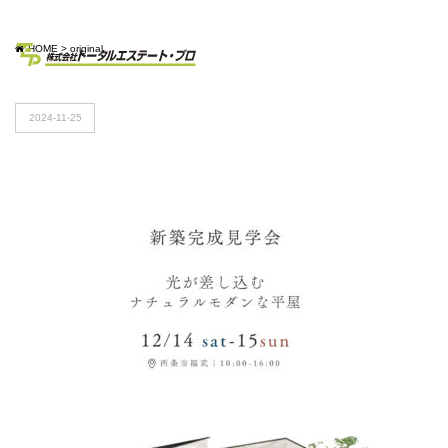
HOME
>
original
2024-11-25