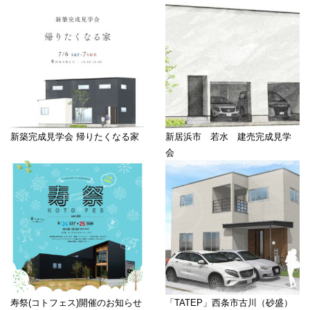
新築完成見学会 帰りたくなる家
新居浜市 若水 建売完成見学
会
寿祭(コトフェス)開催のお知らせ
「TATEP」西条市古川（砂盛）