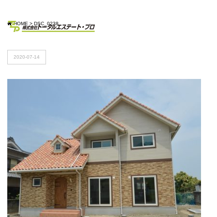
HOME
>
DSC_0238
2020-07-14