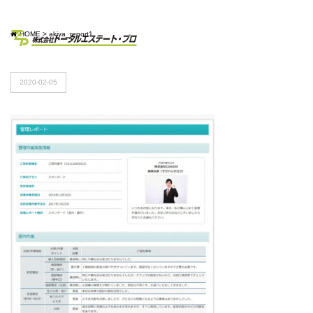
HOME
>
akiya_report1
2020-02-05