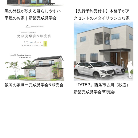
黒の外観が映える暮らしやすい
【先行予約受付中】木格子がア
平屋のお家｜新築完成見学会
クセントのスタイリッシュな家
飯岡の家Ⅲー完成見学会&即売会
「TATEP」西条市古川（砂盛）
新築完成見学会/即売会