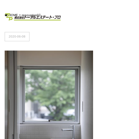
HOME
>
renovation07
2020-06-08