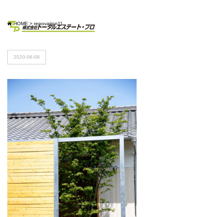
HOME
>
renovation11
2020-06-08