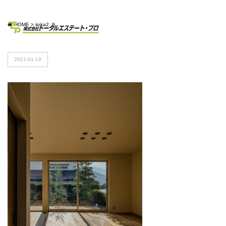
HOME
>
iioka2_9
2021-01-19