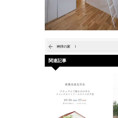
神拝の家 Ⅰ
関連記事