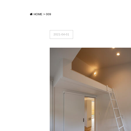
HOME
>
009
2021-04-01