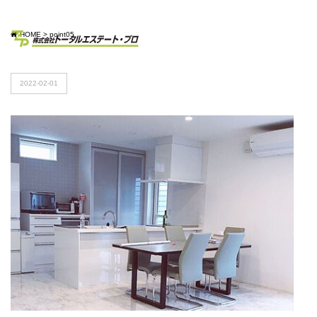
HOME
>
point05
2022-02-01