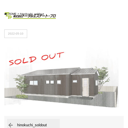
HOME
>
hinokuchi_soldout
2022-05-10
hinokuchi_soldout