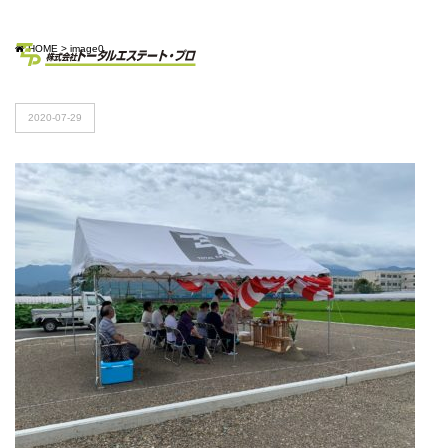
HOME
>
image0
2020-07-29