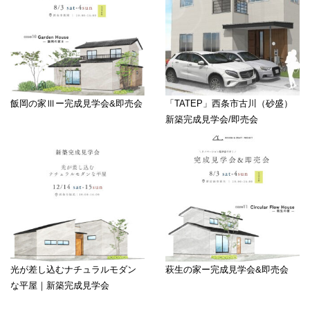
飯岡の家Ⅲー完成見学会&即売会
「TATEP」西条市古川（砂盛）
新築完成見学会/即売会
光が差し込むナチュラルモダン
萩生の家ー完成見学会&即売会
な平屋｜新築完成見学会