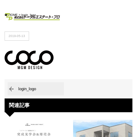
HOME
>
login_logo
2019-05-13
login_logo
関連記事