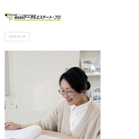
HOME
>
nakamura
2025-01-24